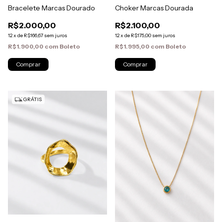
Bracelete Marcas Dourado
Choker Marcas Dourada
R$2.000,00
R$2.100,00
12
x
de
R$166,67
sem juros
12
x
de
R$175,00
sem juros
R$1.900,00
com
Boleto
R$1.995,00
com
Boleto
GRÁTIS