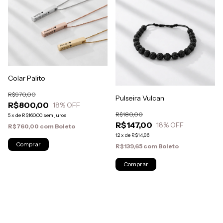
Colar Palito
R$970,00
Pulseira Vulcan
R$800,00
18
% OFF
R$180,00
5
x
de
R$160,00
sem juros
R$147,00
18
% OFF
R$760,00
com
Boleto
12
x
de
R$14,96
Comprar
R$139,65
com
Boleto