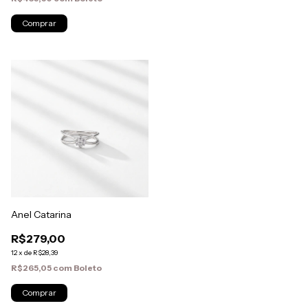
Anel Catarina
R$279,00
12
x
de
R$28,39
R$265,05
com
Boleto