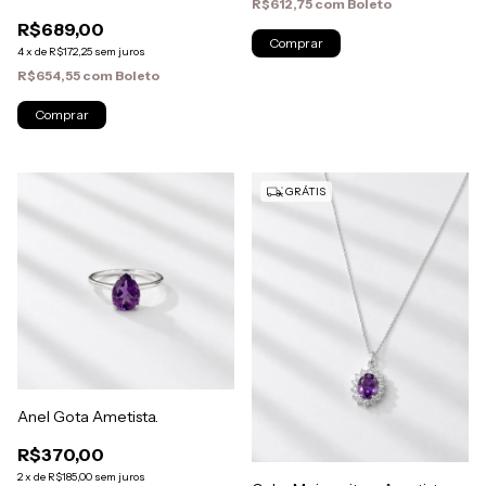
R$612,75
com
Boleto
R$689,00
4
x
de
R$172,25
sem juros
R$654,55
com
Boleto
GRÁTIS
Anel Gota Ametista.
R$370,00
2
x
de
R$185,00
sem juros