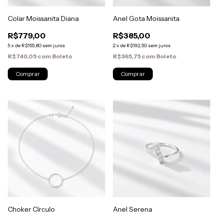
Colar Moissanita Diana
Anel Gota Moissanita
R$779,00
R$385,00
5
x
de
R$155,80
sem juros
2
x
de
R$192,50
sem juros
R$740,05
com
Boleto
R$365,75
com
Boleto
Choker Círculo
Anel Serena