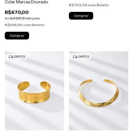
Colar Marcas Dourado
R$702,05
com
Boleto
R$670,00
4
x
de
R$167,50
sem juros
R$636,50
com
Boleto
GRÁTIS
GRÁTIS