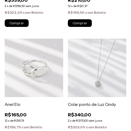
2
x
de
R$169,50
sem juros
12
x
de
R$21,37
R$322,05
com
Boleto
R$199,50
com
Boleto
Anel Elo
Colar ponto de Luz Cindy
R$165,00
R$340,00
12
x
de
R$16,79
2
x
de
R$170,00
sem juros
R$156,75
com
Boleto
R$323,00
com
Boleto