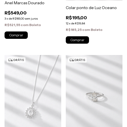
Anel Marcas Dourado
Colar ponto de Luz Oceano
R$549,00
R$195,00
3
x
de
R$183,00
sem juros
12
x
de
R$19,84
R$521,55
com
Boleto
R$185,25
com
Boleto
GRÁTIS
GRÁTIS