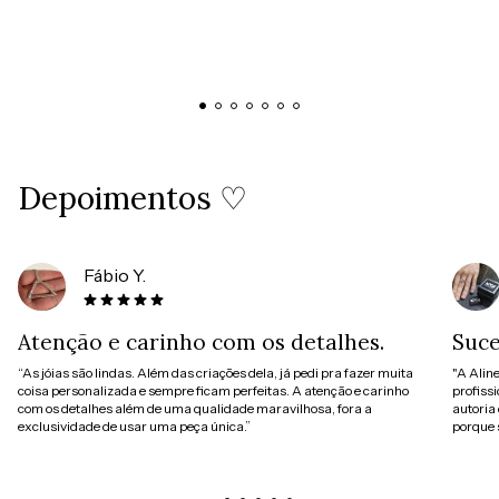
Depoimentos ♡
Fábio Y.
Atenção e carinho com os detalhes.
Suce
“As jóias são lindas. Além das criações dela, já pedi pra fazer muita
"A Aline
coisa personalizada e sempre ficam perfeitas. A atenção e carinho
profissi
com os detalhes além de uma qualidade maravilhosa, fora a
autoria 
exclusividade de usar uma peça única.”
porque 