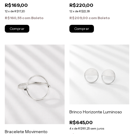
R$169,00
R$220,00
12
x
de
R$17,20
12
x
de
R$22,39
R$160,55
com
Boleto
R$209,00
com
Boleto
Brinco Horizonte Luminoso
R$645,00
4
x
de
R$161,25
sem juros
Bracelete Movimento