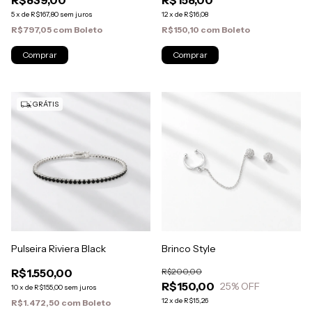
R$839,00
R$158,00
5
x
de
R$167,80
sem juros
12
x
de
R$16,08
R$797,05
com
Boleto
R$150,10
com
Boleto
GRÁTIS
Pulseira Riviera Black
Brinco Style
R$1.550,00
R$200,00
R$150,00
25
% OFF
10
x
de
R$155,00
sem juros
12
x
de
R$15,26
R$1.472,50
com
Boleto