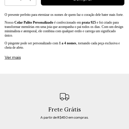
O presente perfeito para eternizar os nomes de quem faz o coração dele bater mais forte.
Nosso
Colar Palito Personalizado
é confeccionado em
prata 925
e foi criado para
transformar memórias em uma joia que acompanha o pai todos os dias. Com um design
minimalista e atemporal, ele combina com qualquer estilo e carrega um significado
único.
O pingente pode ser personalizado com
1 a 4 nomes
, tornando cada peça exclusiva e
cheia de afeto.
Especificações:
Ver mais
Prata 925
Pingente palito:
3 cm x 4 mm
Corrente modelo
Cartier de 60 cm
Gravação personalizada de
1 a 4 nomes
Acabamento artesanal
Mais do que uma joia, é uma lembrança que permanece para sempre. Um presente
especial para o
Dia dos Pais
, capaz de acompanhar cada momento da vida e manter as
pessoas mais importantes sempre por perto.
Frete Grátis
A partir de R$450 em compras.