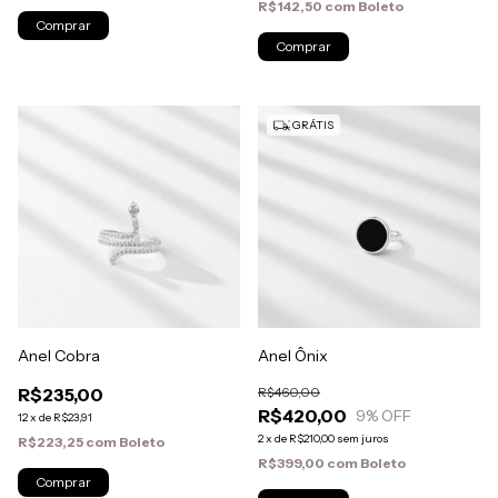
R$142,50
com
Boleto
GRÁTIS
Anel Cobra
Anel Ônix
R$235,00
R$460,00
R$420,00
9
% OFF
12
x
de
R$23,91
2
x
de
R$210,00
sem juros
R$223,25
com
Boleto
R$399,00
com
Boleto