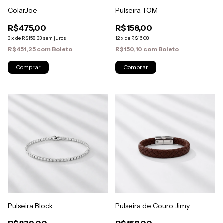
ColarJoe
Pulseira TOM
R$475,00
R$158,00
3
x
de
R$158,33
sem juros
12
x
de
R$16,08
R$451,25
com
Boleto
R$150,10
com
Boleto
Pulseira Block
Pulseira de Couro Jimy