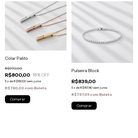
Colar Palito
R$970,00
Pulseira Block
R$800,00
18
% OFF
R$839,00
5
x
de
R$160,00
sem juros
5
x
de
R$167,80
sem juros
R$760,00
com
Boleto
R$797,05
com
Boleto
Comprar