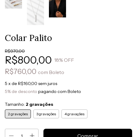
Colar Palito
R$970,00
R$800,00
18
% OFF
R$760,00
com
Boleto
5
x de
R$160,00
sem juros
5% de desconto
pagando com Boleto
Tamanho:
2 gravações
2 gravações
3 gravações
4 gravações