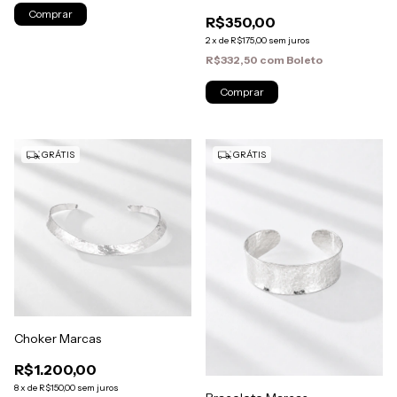
R$350,00
2
x
de
R$175,00
sem juros
R$332,50
com
Boleto
GRÁTIS
GRÁTIS
Choker Marcas
R$1.200,00
8
x
de
R$150,00
sem juros