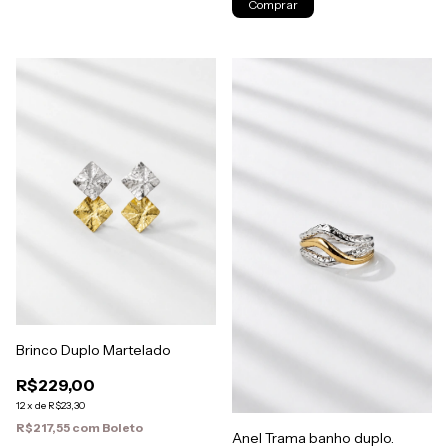
Comprar
Brinco Duplo Martelado
R$229,00
12
x
de
R$23,30
R$217,55
com
Boleto
Anel Trama banho duplo.