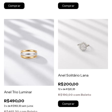
Comprar
Anel Solitário Lana
R$200,00
12
x
de
R$20,35
Anel Trio Luminar
R$190,00
com
Boleto
R$490,00
3
x
de
R$163,33
sem juros
R$465,50
com
Boleto