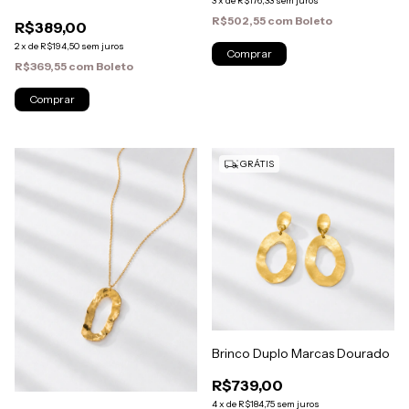
3
x
de
R$176,33
sem juros
R$502,55
com
Boleto
R$389,00
2
x
de
R$194,50
sem juros
R$369,55
com
Boleto
GRÁTIS
Brinco Duplo Marcas Dourado
R$739,00
4
x
de
R$184,75
sem juros