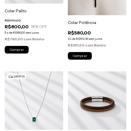
Colar Palito
R$970,00
Colar Potência
R$800,00
18
% OFF
R$580,00
5
x
de
R$160,00
sem juros
3
x
de
R$193,33
sem juros
R$760,00
com
Boleto
R$551,00
com
Boleto
Comprar
GRÁTIS