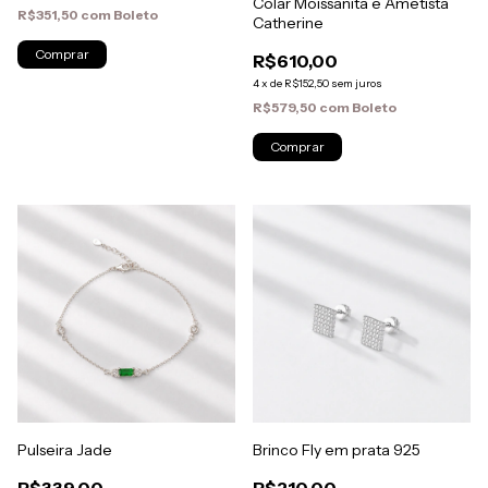
Colar Moissanita e Ametista
R$351,50
com
Boleto
Catherine
R$610,00
4
x
de
R$152,50
sem juros
R$579,50
com
Boleto
Pulseira Jade
Brinco Fly em prata 925
R$339,00
R$210,00