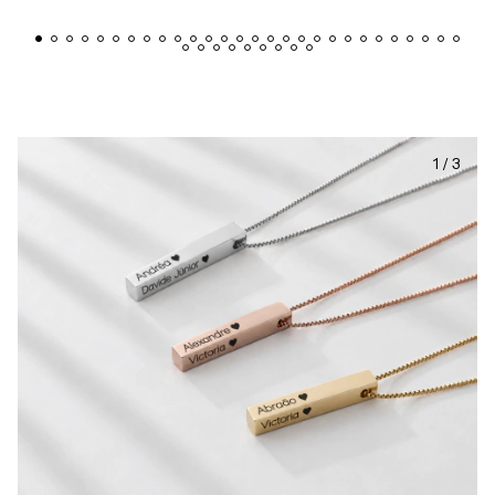
1
/
3