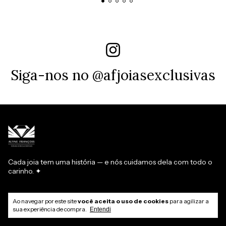
Siga-nos no @afjoiasexclusivas
Cada joia tem uma história — e nós cuidamos dela com todo o
carinho. ✦
Ao navegar por este site
você aceita o uso de cookies
para agilizar a
sua experiência de compra.
Entendi