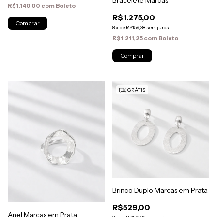
Bracelete Marcas
R$1.140,00
com
Boleto
R$1.275,00
8
x
de
R$159,38
sem juros
R$1.211,25
com
Boleto
GRÁTIS
Brinco Duplo Marcas em Prata
R$529,00
Anel Marcas em Prata